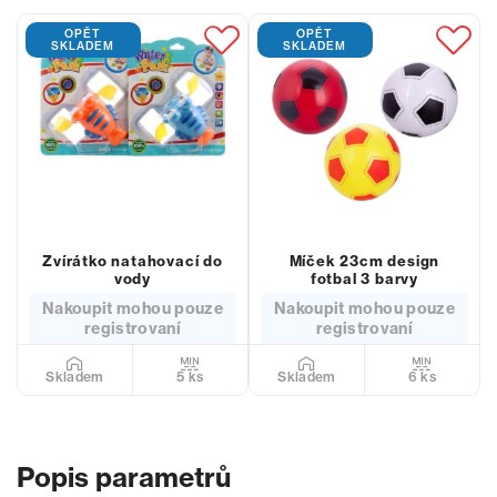
OPĚT
OPĚT
SKLADEM
SKLADEM
Zvírátko natahovací do
Míček 23cm design
vody
fotbal 3 barvy
Nakoupit mohou pouze
Nakoupit mohou pouze
registrovaní
registrovaní
5 ks
6 ks
Skladem
Skladem
Popis parametrů