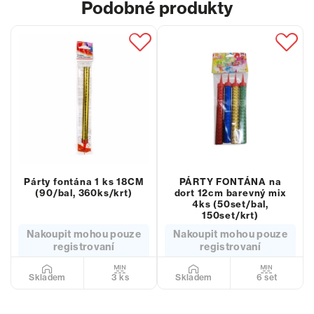
Podobné produkty
Párty fontána 1 ks 18CM
PÁRTY FONTÁNA na
(90/bal, 360ks/krt)
dort 12cm barevný mix
4ks (50set/bal,
150set/krt)
Nakoupit mohou pouze
Nakoupit mohou pouze
registrovaní
registrovaní
3 ks
6 set
Skladem
Skladem