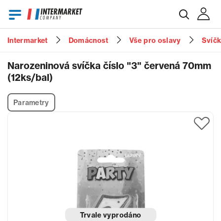
Intermarket
Domácnost
Vše pro oslavy
Svíčk
E-mail
Narozeninová svíčka číslo "3" červená 70mm
(12ks/bal)
Heslo
Parametry
Zapomenuté heslo?
Trvale vyprodáno