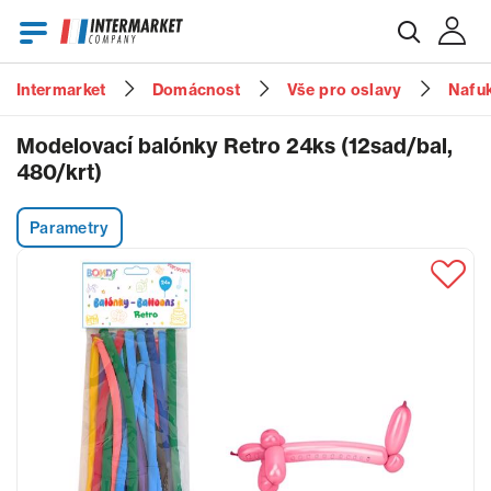
Intermarket
Domácnost
Vše pro oslavy
Nafuk
E-mail
Modelovací balónky Retro 24ks (12sad/bal,
480/krt)
Heslo
Parametry
Zapomenuté heslo?