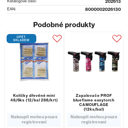
Katalogové číslo:
202613
EAN:
8000002026130
Podobné produkty
OPĚT
SKLADEM
Kolíčky dřevěné mini
Zapalovače PROF
48/6ks (12/bal 288/krt)
blueflame easytorch
CAMOUFLAGE
(12ks/bal)
Nakoupit mohou pouze
Nakoupit mohou pouze
registrovaní
registrovaní