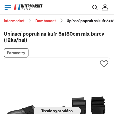
Intermarket
Domácnost
Upínací popruh na kufr 5x1
E-mail
Upínací popruh na kufr 5x180cm mix barev
(12ks/bal)
Heslo
Parametry
Zapomenuté heslo?
Trvale vyprodáno