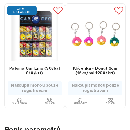
OPĚT
SKLADEM
Paloma Car Emo (90/bal
Klíčenka - Donut 3cm
810/krt)
(12ks/bal,1200/krt)
Nakoupit mohou pouze
Nakoupit mohou pouze
registrovaní
registrovaní
90 ks
12 ks
Skladem
Skladem
Popis parametrů