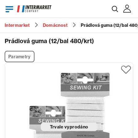
Intermarket
Domácnost
Prádlová guma (12/bal 480
E-mail
Prádlová guma (12/bal 480/krt)
Parametry
Heslo
Zapomenuté heslo?
Trvale vyprodáno