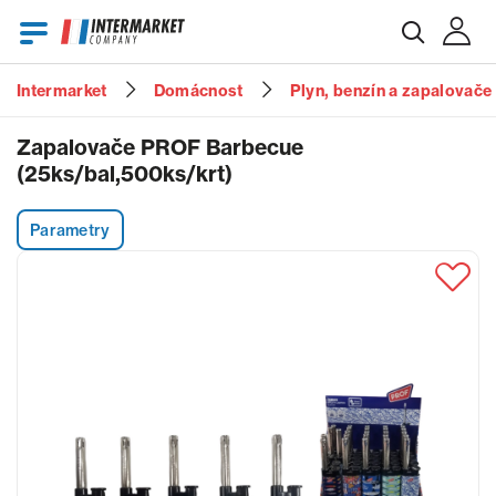
Intermarket
Domácnost
Plyn, benzín a zapalovače
E-mail
Zapalovače PROF Barbecue
(25ks/bal,500ks/krt)
Heslo
Parametry
Zapomenuté heslo?