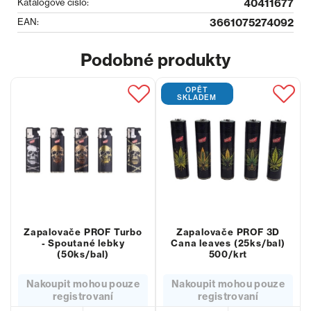
Katalogové číslo:
40411677
EAN:
3661075274092
Podobné produkty
OPĚT
SKLADEM
Zapalovače PROF Turbo
Zapalovače PROF 3D
- Spoutané lebky
Cana leaves (25ks/bal)
(50ks/bal)
500/krt
Nakoupit mohou pouze
Nakoupit mohou pouze
registrovaní
registrovaní