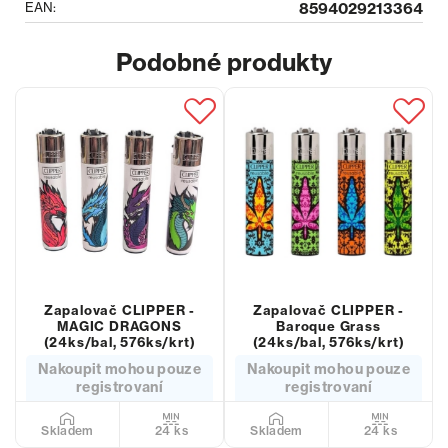
EAN:
8594029213364
Podobné produkty
Zapalovač CLIPPER -
Zapalovač CLIPPER -
MAGIC DRAGONS
Baroque Grass
(24ks/bal, 576ks/krt)
(24ks/bal, 576ks/krt)
Nakoupit mohou pouze
Nakoupit mohou pouze
registrovaní
registrovaní
24 ks
24 ks
Skladem
Skladem