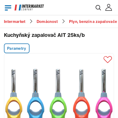
Intermarket
Domácnost
Plyn, benzín a zapalovače
E-mail
Kuchyňský zapalovač AIT 25ks/b
Parametry
Heslo
Zapomenuté heslo?