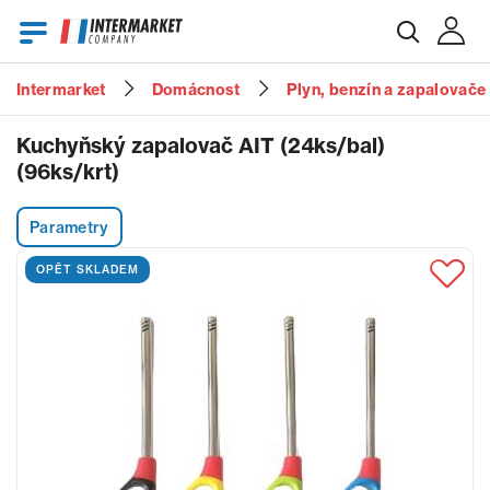
Intermarket
Domácnost
Plyn, benzín a zapalovače
E-mail
Kuchyňský zapalovač AIT (24ks/bal)
(96ks/krt)
Heslo
Parametry
OPĚT SKLADEM
Zapomenuté heslo?