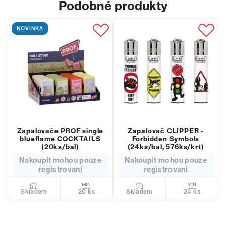
Podobné produkty
NOVINKA
Zapalovače PROF single
Zapalovač CLIPPER -
blueflame COCKTAILS
Forbidden Symbols
(20ks/bal)
(24ks/bal, 576ks/krt)
Nakoupit mohou pouze
Nakoupit mohou pouze
registrovaní
registrovaní
20 ks
24 ks
Skladem
Skladem