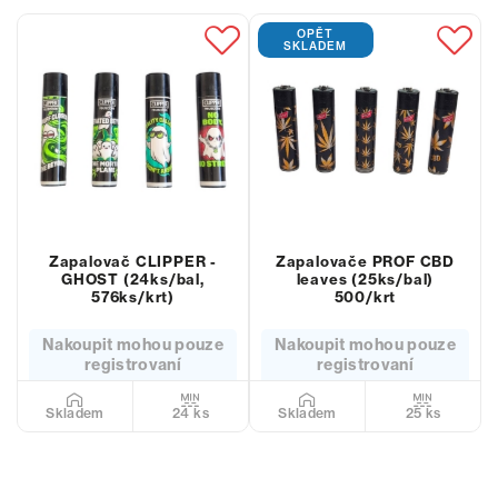
OPĚT
SKLADEM
Zapalovač CLIPPER -
Zapalovače PROF CBD
GHOST (24ks/bal,
leaves (25ks/bal)
576ks/krt)
500/krt
Nakoupit mohou pouze
Nakoupit mohou pouze
registrovaní
registrovaní
24 ks
25 ks
Skladem
Skladem