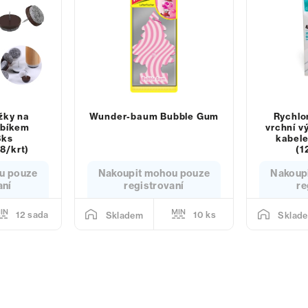
žky na
Wunder-baum Bubble Gum
Rychlo
ebíkem
vrchní v
8ks
kabele
8/krt)
(1
u pouze
Nakoupit mohou pouze
Nakoup
aní
registrovaní
re
12 sada
10 ks
Skladem
Sklad