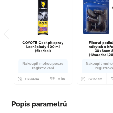
COYOTE Cockpit spray
Filcové podlo
Lesní plody 400 ml
nábytek s hř
(6ks/bal)
30x8mm 
(12sad/bal,28
Nakoupit mohou pouze
Nakoupit moho
registrovaní
registrov
6 ks
Skladem
Skladem
Popis parametrů