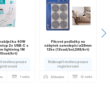
nabíječka 40W
Filcové podložky na
K
ýstup 2x USB-C s
nábytek samolepící ⌀28mm
m lightning 1M
12ks (12sad/bal,288/krt)
20sad/krt)
it mohou pouze
Nakoupit mohou pouze
gistrovaní
registrovaní
1 sada
12 sada
em
Skladem