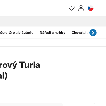
E-mail
če o tělo a bižuterie
Nářadí a hobby
Chovatelské potřeb
Heslo
rový Turia
Zapomenuté heslo?
l)