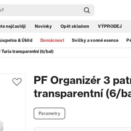
te nejčastěji
Novinky
Opět skladem
VÝPRODEJ
oupelna & Úklid
Domácnost
Svíčky a vonné esence
Pé
Turia transparentní (6/bal)
PF Organizér 3 pat
transparentní (6/ba
Parametry