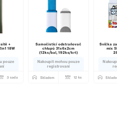
sítě +
Samočistící odstraňovač
Svíčka za
 2in1 18W
chlupů 31x6x2cm
mix 5
(12ks/bal, 192ks/krt)
2
u pouze
Nakoupit mohou pouze
Nakoup
aní
registrovaní
re
3 sada
12 ks
Skladem
Sklad