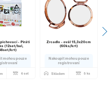
pichovací - Piráti
Zrcadlo - ovál 15,3x20cm
ks (12set/bal,
(60ks/krt)
88set/krt)
it mohou pouze
Nakoupit mohou pouze
gistrovaní
registrovaní
6 set
5 ks
em
Skladem