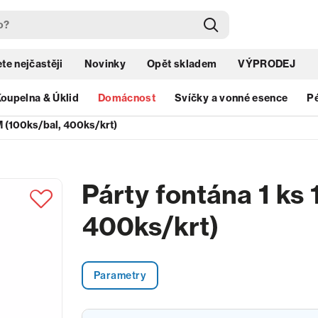
te nejčastěji
Novinky
Opět skladem
VÝPRODEJ
oupelna & Úklid
Domácnost
Svíčky a vonné esence
Pé
M (100ks/bal, 400ks/krt)
Párty fontána 1 ks
400ks/krt)
Parametry