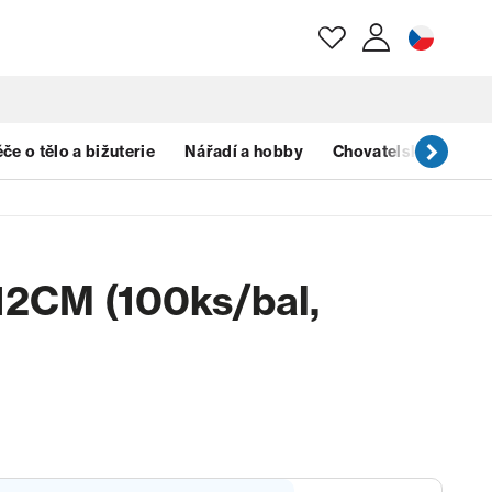
E-mail
če o tělo a bižuterie
Nářadí a hobby
Chovatelské potřeb
Heslo
 12CM (100ks/bal,
Zapomenuté heslo?