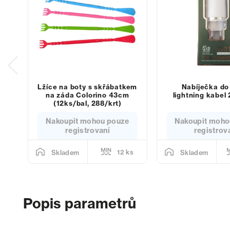
Lžíce na boty s skřábatkem
Nabíječka do 
na záda Colorino 43cm
lightning kabel
(12ks/bal, 288/krt)
Nakoupit mohou pouze
Nakoupit moho
registrovaní
registrov
12 ks
Skladem
Skladem
Popis parametrů