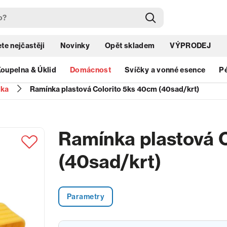
te nejčastěji
Novinky
Opět skladem
VÝPRODEJ
oupelna & Úklid
Domácnost
Svíčky a vonné esence
Pé
ka
Ramínka plastová Colorito 5ks 40cm (40sad/krt)
Ramínka plastová 
(40sad/krt)
Parametry