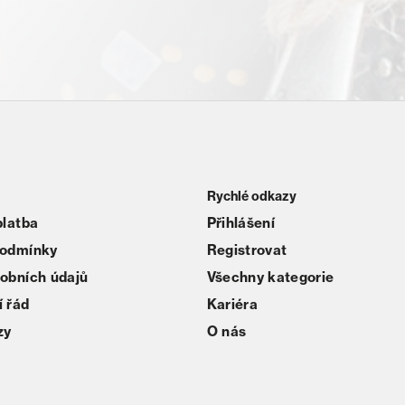
Rychlé odkazy
platba
Přihlášení
podmínky
Registrovat
obních údajů
Všechny kategorie
 řád
Kariéra
zy
O nás