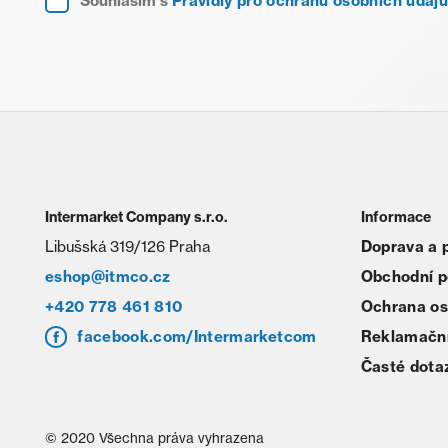
Souhlasím s
Pravidly pro ochranu osobních údajů
Intermarket Company s.r.o.
Informace
Libušská 319/126 Praha
Doprava a 
eshop@itmco.cz
Obchodní 
+420 778 461 810
Ochrana os
facebook.com/Intermarketcom
Reklamační
Časté dota
© 2020 Všechna práva vyhrazena