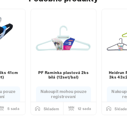
 5ks 41cm
PF Ramínka plastová 2ks
Heidrun 
t)
bílá (12set/bal)
3ks 43x2
u pouze
Nakoupit mohou pouze
Nakoup
aní
registrovaní
re
5 sada
12 sada
Skladem
Sklad