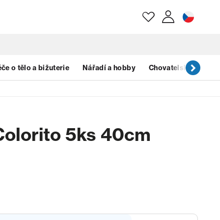
E-mail
če o tělo a bižuterie
Nářadí a hobby
Chovatelské potřeb
Heslo
Colorito 5ks 40cm
Zapomenuté heslo?