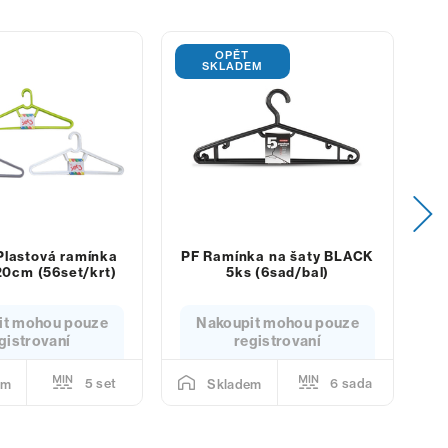
OPĚT
SKLADEM
Plastová ramínka
PF Ramínka na šaty BLACK
P
0cm (56set/krt)
5ks (6sad/bal)
it mohou pouze
Nakoupit mohou pouze
gistrovaní
registrovaní
5 set
6 sada
em
Skladem