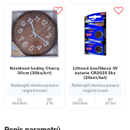
Nástěnné hodiny Cherry
Lithiová knoflíková 3V
30cm (30ks/krt)
baterie CR2025 2ks
(20set/bal)
Nakoupit mohou pouze
Nakoupit mohou pouze
registrovaní
registrovaní
2 ks
20 set
Skladem
Skladem
Popis parametrů