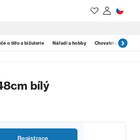
E-mail
če o tělo a bižuterie
Nářadí a hobby
Chovatelské potřeb
Heslo
48cm bílý
Zapomenuté heslo?
Registrace