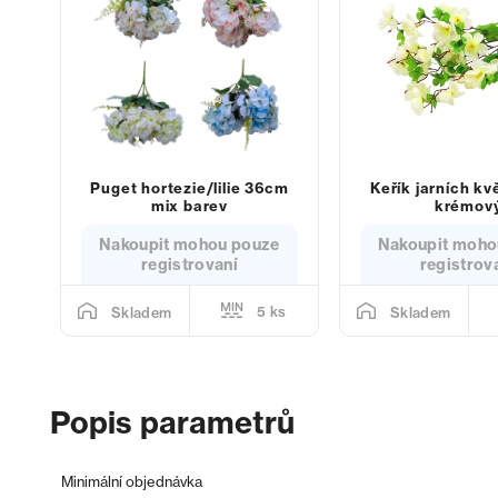
Puget hortezie/lilie 36cm
Keřík jarních k
mix barev
krémov
Nakoupit mohou pouze
Nakoupit moho
registrovaní
registrov
5 ks
Skladem
Skladem
Popis parametrů
Minimální objednávka