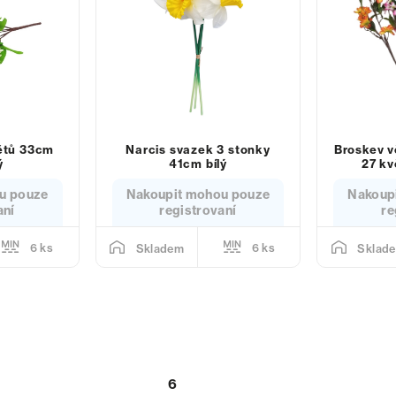
větů 33cm
Narcis svazek 3 stonky
Broskev v
ý
41cm bílý
27 kv
u pouze
Nakoupit mohou pouze
Nakoup
aní
registrovaní
re
6 ks
6 ks
Skladem
Sklad
6