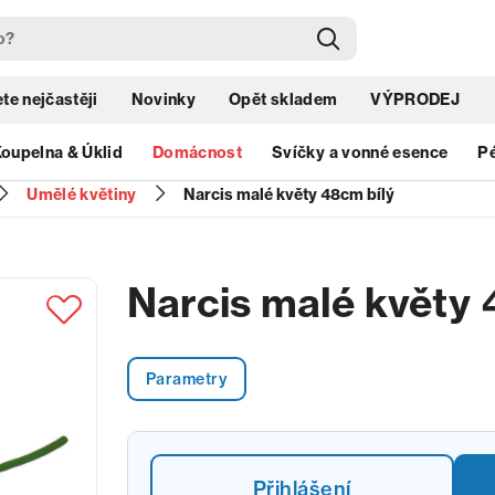
te nejčastěji
Novinky
Opět skladem
VÝPRODEJ
oupelna & Úklid
Domácnost
Svíčky a vonné esence
Pé
Umělé květiny
Narcis malé květy 48cm bílý
Narcis malé květy 
Parametry
Přihlášení