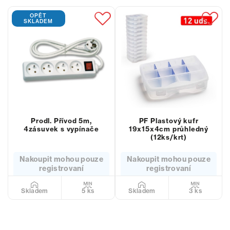
OPĚT
SKLADEM
Prodl. Přívod 5m,
PF Plastový kufr
4zásuvek s vypínače
19x15x4cm průhledný
(12ks/krt)
Nakoupit mohou pouze
Nakoupit mohou pouze
registrovaní
registrovaní
5 ks
3 ks
Skladem
Skladem