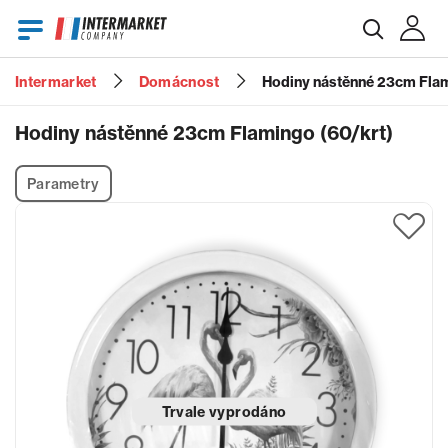
Intermarket
Domácnost
Hodiny nástěnné 23cm Flam
E-mail
Hodiny nástěnné 23cm Flamingo (60/krt)
Parametry
Heslo
Zapomenuté heslo?
Trvale vyprodáno