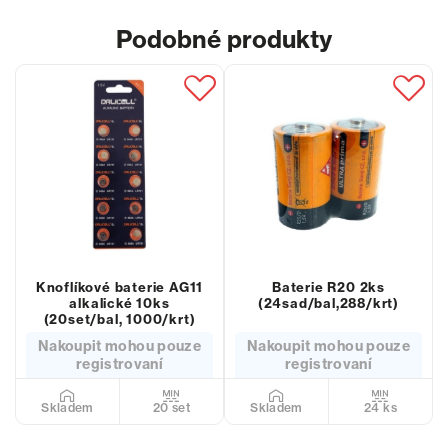
Podobné produkty
Knoflíkové baterie AG11
Baterie R20 2ks
alkalické 10ks
(24sad/bal,288/krt)
(20set/bal, 1000/krt)
Nakoupit mohou pouze
Nakoupit mohou pouze
registrovaní
registrovaní
20 set
24 ks
Skladem
Skladem