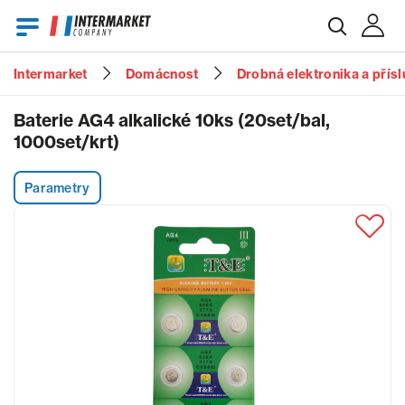
Intermarket
Domácnost
Drobná elektronika a přísl
E-mail
Baterie AG4 alkalické 10ks (20set/bal,
1000set/krt)
Heslo
Parametry
Zapomenuté heslo?