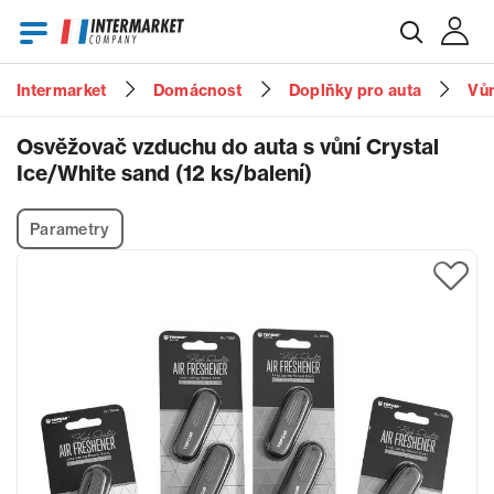
Intermarket
Domácnost
Doplňky pro auta
Vůn
E-mail
Osvěžovač vzduchu do auta s vůní Crystal
Ice/White sand (12 ks/balení)
Heslo
Parametry
Zapomenuté heslo?