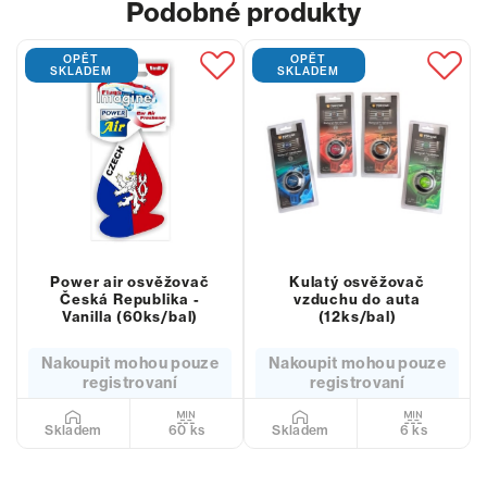
Podobné produkty
OPĚT
OPĚT
SKLADEM
SKLADEM
Power air osvěžovač
Kulatý osvěžovač
Česká Republika -
vzduchu do auta
Vanilla (60ks/bal)
(12ks/bal)
Nakoupit mohou pouze
Nakoupit mohou pouze
registrovaní
registrovaní
60 ks
6 ks
Skladem
Skladem