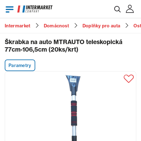
Intermarket
Domácnost
Doplňky pro auta
Ost
E-mail
Škrabka na auto MTRAUTO teleskopická
77cm-106,5cm (20ks/krt)
Heslo
Parametry
Zapomenuté heslo?