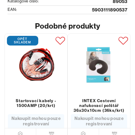
Katalogové číslo:
89053
EAN:
5903111890537
Podobné produkty
OPĚT
SKLADEM
Startovací kabely -
INTEX Cestovní
1500AMP (20/krt)
nafukovací polštář
36x30x10cm (36ks/krt)
Nakoupit mohou pouze
Nakoupit mohou pouze
registrovaní
registrovaní