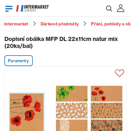
Intermarket
Dárkové předměty
Přání, pohledy a o
E-mail
Dopisní obálka MFP DL 22x11cm natur mix
(20ks/bal)
Heslo
Parametry
Zapomenuté heslo?