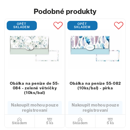
Podobné produkty
OPĚT
OPĚT
SKLADEM
SKLADEM
Obálka na peníze de 55-
Obálka na peníze 55-082
084 - zelené větvičky
(10ks/bal) - pírka
(10ks/bal)
Nakoupit mohou pouze
Nakoupit mohou pouze
registrovaní
registrovaní
5 ks
5 ks
Skladem
Skladem