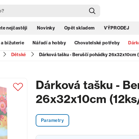
te nejčastěji
Novinky
Opět skladem
VÝPRODEJ
 a bižuterie
Nářadí a hobby
Chovatelské potřeby
Dárk
Dětské
Dárková tašku - Beruščí pohádky 26x32x10cm (
Dárková tašku - Be
26x32x10cm (12ks/
Parametry