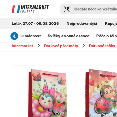
Leták 27.07 - 09.08.2026
Nejprodávanější
Kupuje
& Úklid
Domácnost
Svíčky a vonné esence
Péče o tělo
Intermarket
Dárkové předměty
Dárkové tašky