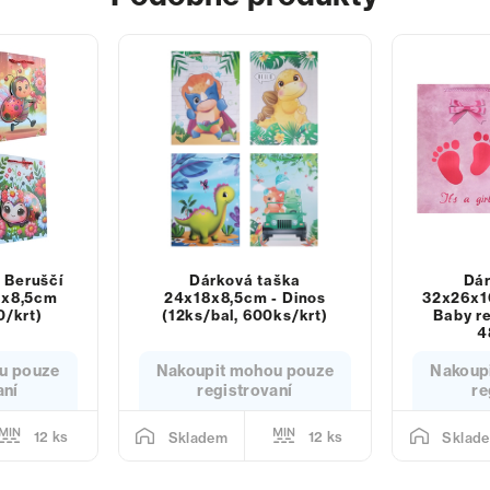
 Beruščí
Dárková taška
Dár
4x8,5cm
24x18x8,5cm - Dinos
32x26x1
0/krt)
(12ks/bal, 600ks/krt)
Baby re
4
u pouze
Nakoupit mohou pouze
Nakoup
aní
registrovaní
re
12 ks
12 ks
Skladem
Sklad