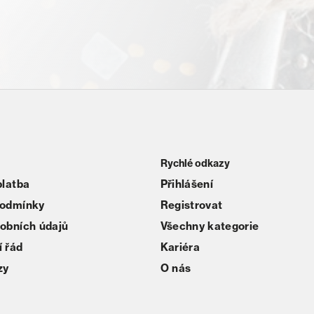
Rychlé odkazy
platba
Přihlášení
podmínky
Registrovat
obních údajů
Všechny kategorie
 řád
Kariéra
zy
O nás