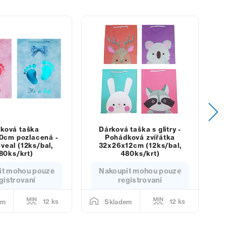
ková taška
Dárková taška s glitry -
0cm pozlacená -
Pohádková zvířátka
veal (12ks/bal,
32x26x12cm (12ks/bal,
80ks/krt)
480ks/krt)
it mohou pouze
Nakoupit mohou pouze
gistrovaní
registrovaní
12 ks
12 ks
em
Skladem