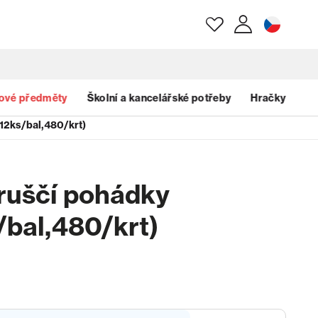
E-mail
ové předměty
Školní a kancelářské potřeby
Hračky
12ks/bal,480/krt)
Heslo
ruščí pohádky
Zapomenuté heslo?
bal,480/krt)