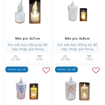
Nến pin 3x7cm
Nến pin 3x8cm
Xin mời bạn đăng ký để
Xin mời bạn đăng ký để
cập nhập giá hàng
cập nhập giá hàng
24 ks
24 ks
Có sẵn
Có sẵn
HÀNG LẠI VỀ
HÀNG LẠI VỀ