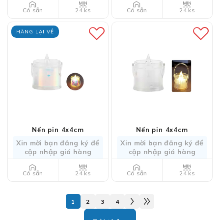
24 ks
24 ks
Có sẵn
Có sẵn
HÀNG LẠI VỀ
Nến pin 4x4cm
Nến pin 4x4cm
Xin mời bạn đăng ký để
Xin mời bạn đăng ký để
cập nhập giá hàng
cập nhập giá hàng
24 ks
24 ks
Có sẵn
Có sẵn
1
2
3
4