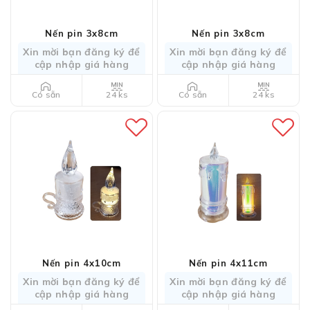
Nến pin 3x8cm
Nến pin 3x8cm
Xin mời bạn đăng ký để
Xin mời bạn đăng ký để
cập nhập giá hàng
cập nhập giá hàng
24 ks
24 ks
Có sẵn
Có sẵn
Nến pin 4x10cm
Nến pin 4x11cm
Xin mời bạn đăng ký để
Xin mời bạn đăng ký để
cập nhập giá hàng
cập nhập giá hàng