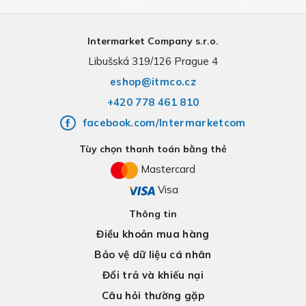
Intermarket Company s.r.o.
Libušská 319/126 Prague 4
eshop@itmco.cz
+420 778 461 810
facebook.com/Intermarketcom
Tùy chọn thanh toán bằng thẻ
Mastercard
Visa
Thông tin
Điều khoản mua hàng
Bảo vệ dữ liệu cá nhân
Đổi trả và khiếu nại
Câu hỏi thường gặp