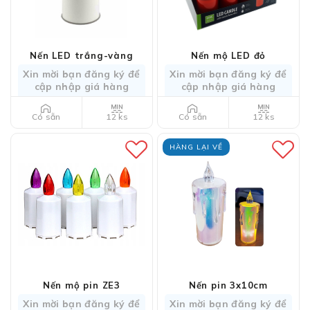
Nến LED trắng-vàng
Nến mộ LED đỏ
Xin mời bạn đăng ký để
Xin mời bạn đăng ký để
cập nhập giá hàng
cập nhập giá hàng
12 ks
12 ks
Có sẵn
Có sẵn
HÀNG LẠI VỀ
Nến mộ pin ZE3
Nến pin 3x10cm
Xin mời bạn đăng ký để
Xin mời bạn đăng ký để