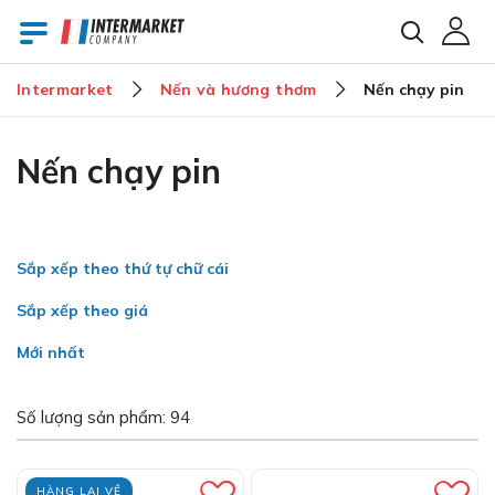
Intermarket
Nến và hương thơm
Nến chạy pin
E-mail
Nến chạy pin
Mật khẩu
Sắp xếp theo thứ tự chữ cái
Sắp xếp theo giá
Bạn đã quên mật khẩu?
Mới nhất
Số lượng sản phẩm: 94
HÀNG LẠI VỀ