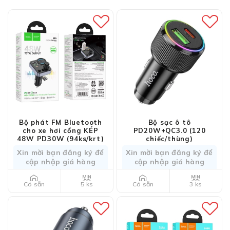
Bộ phát FM Bluetooth
Bộ sạc ô tô
cho xe hơi cổng KÉP
PD20W+QC3.0 (120
48W PD30W (94ks/krt)
chiếc/thùng)
Xin mời bạn đăng ký để
Xin mời bạn đăng ký để
cập nhập giá hàng
cập nhập giá hàng
5 ks
3 ks
Có sẵn
Có sẵn