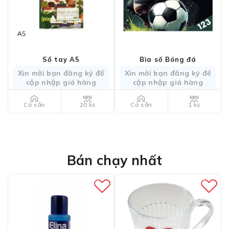
Sổ tay A5
Bìa số Bóng đá
Xin mời bạn đăng ký để
Xin mời bạn đăng ký để
cập nhập giá hàng
cập nhập giá hàng
20 ks
1 ks
Có sẵn
Có sẵn
Bán chạy nhất