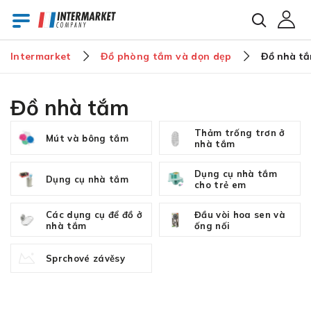
Intermarket
Đồ phòng tắm và dọn dẹp
Đồ nhà t
E-mail
Đồ nhà tắm
Thảm trống trơn ở
Mút và bông tắm
Mật khẩu
nhà tắm
Dụng cụ nhà tắm
Dụng cụ nhà tắm
cho trẻ em
Bạn đã quên mật khẩu?
Các dụng cụ để đồ ở
Đầu vòi hoa sen và
nhà tắm
ống nối
Sprchové závěsy