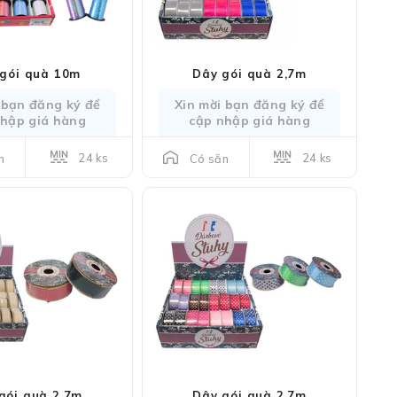
gói quà 10m
Dây gói quà 2,7m
 bạn đăng ký để
Xin mời bạn đăng ký để
nhập giá hàng
cập nhập giá hàng
24 ks
24 ks
n
Có sẵn
gói quà 2,7m
Dây gói quà 2,7m