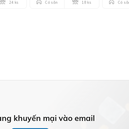
24 ks
18 ks
Có sẵn
Có sẵ
àng khuyến mại vào email