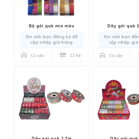
Bộ gói quà mix màu
Dây gói quà 
Xin mời bạn đăng ký để
Xin mời bạn đă
cập nhập giá hàng
cập nhập giá
12 bộ
Có sẵn
Có sẵn
Dây gói quà 2,7m
Dây gói quà