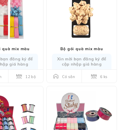
i quà mix màu
Bộ gói quà mix màu
 bạn đăng ký để
Xin mời bạn đăng ký để
nhập giá hàng
cập nhập giá hàng
12 bộ
6 ks
n
Có sẵn