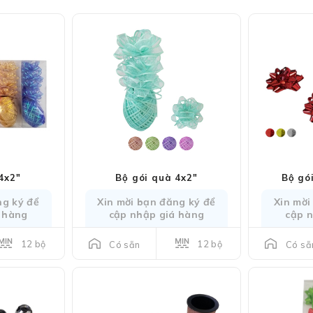
4x2"
Bộ gói quà 4x2"
Bộ gó
ng ký để
Xin mời bạn đăng ký để
Xin mời
 hàng
cập nhập giá hàng
cập 
12 bộ
12 bộ
Có sẵn
Có sẵ