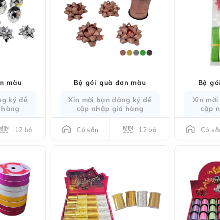
ơn màu
Bộ gói quà đơn màu
Bộ gó
ng ký để
Xin mời bạn đăng ký để
Xin mời
 hàng
cập nhập giá hàng
cập 
12 bộ
12 bộ
Có sẵn
Có sẵ