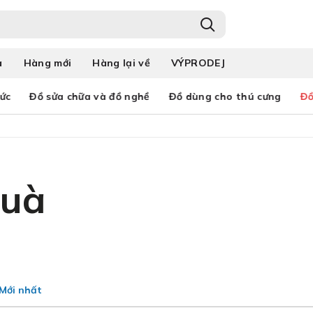
a
Hàng mới
Hàng lại về
VÝPRODEJ
ức
Đồ sửa chữa và đồ nghề
Đồ dùng cho thú cưng
Đồ
quà
Mới nhất