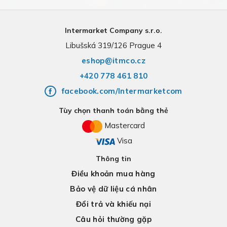
Intermarket Company s.r.o.
Libušská 319/126 Prague 4
eshop@itmco.cz
+420 778 461 810
facebook.com/Intermarketcom
Tùy chọn thanh toán bằng thẻ
Mastercard
Visa
Thông tin
Điều khoản mua hàng
Bảo vệ dữ liệu cá nhân
Đổi trả và khiếu nại
Câu hỏi thường gặp