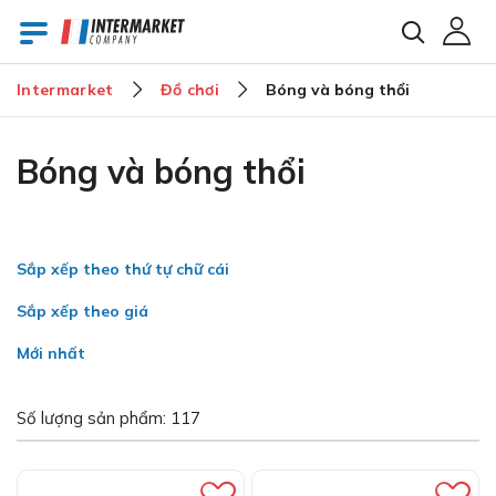
Intermarket
Đồ chơi
Bóng và bóng thổi
E-mail
Bóng và bóng thổi
Mật khẩu
Sắp xếp theo thứ tự chữ cái
Sắp xếp theo giá
Bạn đã quên mật khẩu?
Mới nhất
Số lượng sản phẩm: 117