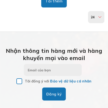
Tải thêm
24
Nhận thông tin hàng mới và hàng
khuyến mại vào email
Tôi đồng ý với
Bảo vệ dữ liệu cá nhân
Đăng ký