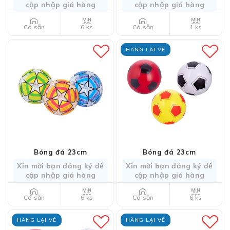
cập nhập giá hàng
cập nhập giá hàng
6 ks
1 ks
Có sẵn
Có sẵn
HÀNG LẠI VỀ
Bóng đá 23cm
Bóng đá 23cm
Xin mời bạn đăng ký để
Xin mời bạn đăng ký để
cập nhập giá hàng
cập nhập giá hàng
6 ks
6 ks
Có sẵn
Có sẵn
HÀNG LẠI VỀ
HÀNG LẠI VỀ