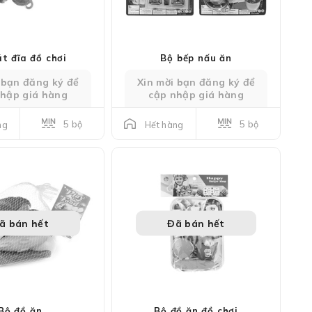
t đĩa đồ chơi
Bộ bếp nấu ăn
 bạn đăng ký để
Xin mời bạn đăng ký để
nhập giá hàng
cập nhập giá hàng
5 bộ
5 bộ
ng
Hết hàng
ã bán hết
Đã bán hết
Bộ đồ ăn
Bộ đồ ăn đồ chơi