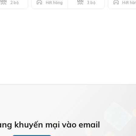
2 bộ
3 bộ
Hết hàng
Hết hà
àng khuyến mại vào email