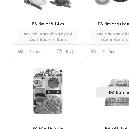
Bộ ấm trà 14ks
Bộ ấm trà+bá
Xin mời bạn đăng ký để
Xin mời bạn đă
cập nhập giá hàng
cập nhập giá
5 bộ
Hết hàng
Hết hàng
Đã bán h
Bộ bếp thức ăn
Bộ cắt thứ