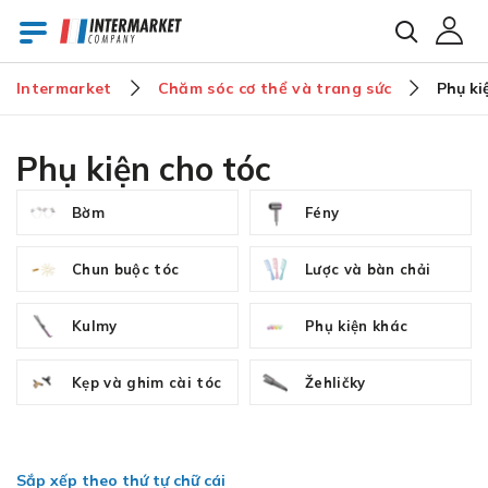
Intermarket
Chăm sóc cơ thể và trang sức
Phụ ki
E-mail
Phụ kiện cho tóc
Bờm
Fény
Mật khẩu
Chun buộc tóc
Lược và bàn chải
Bạn đã quên mật khẩu?
Kulmy
Phụ kiện khác
Kẹp và ghim cài tóc
Žehličky
Sắp xếp theo thứ tự chữ cái