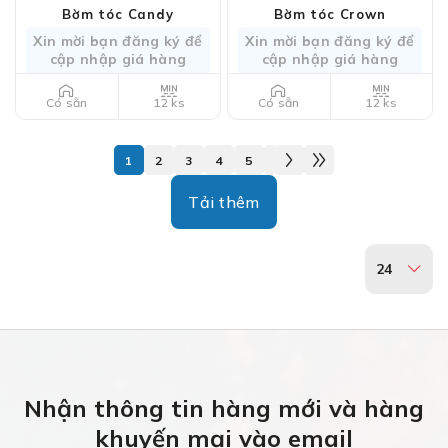
Bờm tóc Candy
Bờm tóc Crown
Xin mời bạn đăng ký để
Xin mời bạn đăng ký để
cập nhập giá hàng
cập nhập giá hàng
12 ks
12 ks
Có sẵn
Có sẵn
1
2
3
4
5
6
7
8
9
10
11
Tải thêm
24
Nhận thông tin hàng mới và hàng
khuyến mại vào email