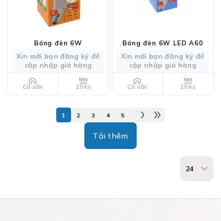
Bóng đèn 6W
Bóng đèn 6W LED A60
Xin mời bạn đăng ký để
Xin mời bạn đăng ký để
cập nhập giá hàng
cập nhập giá hàng
10 ks
10 ks
Có sẵn
Có sẵn
1
2
3
4
5
6
7
8
9
10
11
Tải thêm
24