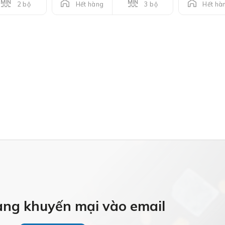
2 bộ
3 bộ
Hết hàng
Hết hà
àng khuyến mại vào email