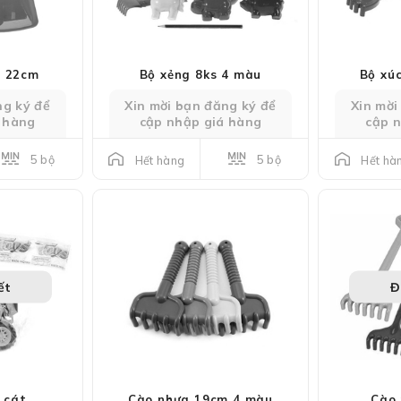
o 22cm
Bộ xẻng 8ks 4 màu
Bộ xú
ng ký để
Xin mời bạn đăng ký để
Xin mời
 hàng
cập nhập giá hàng
cập 
5 bộ
5 bộ
Hết hàng
Hết hà
ết
Đ
 cát
Cào nhựa 19cm 4 màu
Cào 