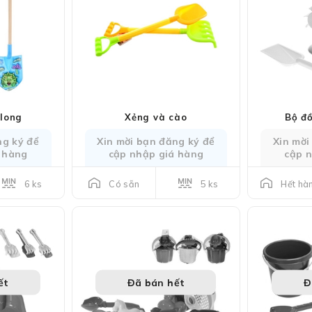
long
Xẻng và cào
Bộ đồ
ng ký để
Xin mời bạn đăng ký để
Xin mời
 hàng
cập nhập giá hàng
cập 
6 ks
5 ks
Có sẵn
Hết hà
ết
Đã bán hết
Đ