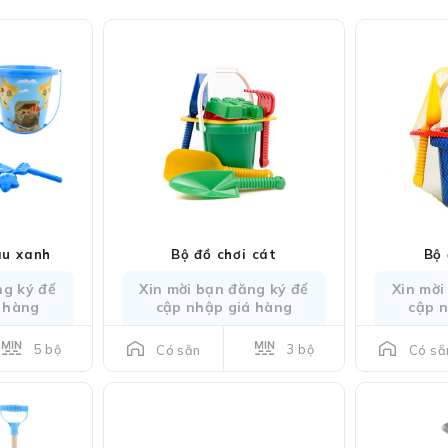
àu xanh
Bộ đồ chơi cát
Bộ 
ng ký để
Xin mời bạn đăng ký để
Xin mời
 hàng
cập nhập giá hàng
cập 
5 bộ
3 bộ
Có sẵn
Có sẵ