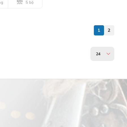
5 bộ
ng
1
2
24