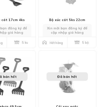
c cát 17cm 4ks
Bộ xúc cát 5ks 22cm
 bạn đăng ký để
Xin mời bạn đăng ký để
nhập giá hàng
cập nhập giá hàng
5 ks
5 bộ
ng
Hết hàng
ã bán hết
Đã bán hết
nhựa 49,5cm
Cối xay nước