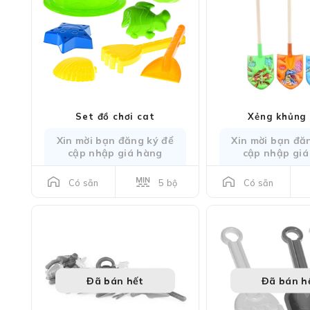
Set đồ chơi cat
Xẻng khủng 
Xin mời bạn đăng ký để
Xin mời bạn đă
cập nhập giá hàng
cập nhập giá
5 bộ
Có sẵn
Có sẵn
Đã bán hết
Đã bán h