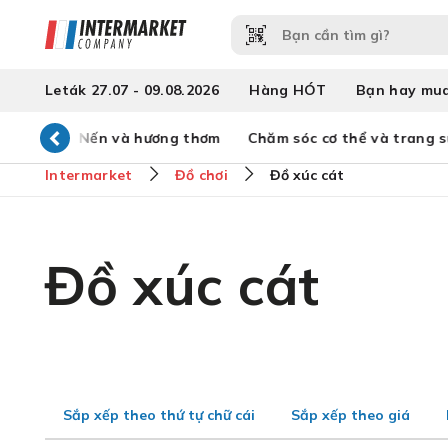
Leták 27.07 - 09.08.2026
Hàng HÓT
Bạn hay mu
ia đình
Nến và hương thơm
Chăm sóc cơ thể và trang s
Intermarket
Đồ chơi
Đồ xúc cát
Đồ xúc cát
Sắp xếp theo thứ tự chữ cái
Sắp xếp theo giá