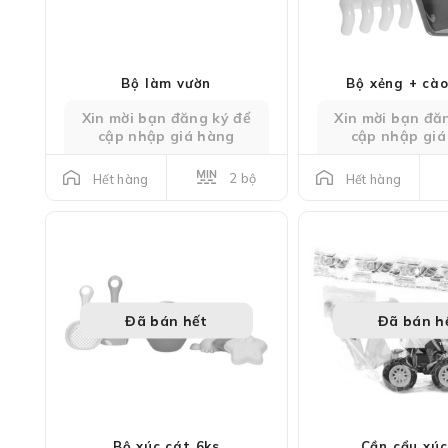
Bộ làm vườn
Bộ xẻng + cà
Xin mời bạn đăng ký để
Xin mời bạn đă
cập nhập giá hàng
cập nhập giá
2 bộ
Hết hàng
Hết hàng
Đã bán hết
Đã bán h
Bộ xúc cát 6ks
Cần cẩu xúc