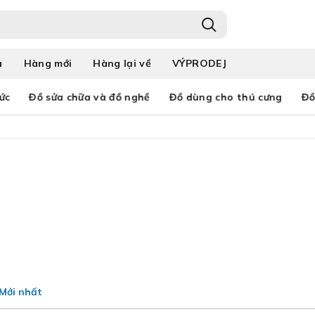
a
Hàng mới
Hàng lại về
VÝPRODEJ
ức
Đồ sửa chữa và đồ nghề
Đồ dùng cho thú cưng
Đồ
Mới nhất