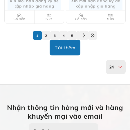
Xin mời bạn đăng ký để
Xin mời bạn đăng ký để
cập nhập giá hàng
cập nhập giá hàng
5 ks
5 ks
Có sẵn
Có sẵn
1
2
3
4
5
6
7
8
9
10
11
Tải thêm
24
Nhận thông tin hàng mới và hàng
khuyến mại vào email