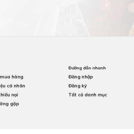
Đường dẫn nhanh
 mua hàng
Đăng nhập
iệu cá nhân
Đăng ký
khiếu nại
Tất cả danh mục
ường gặp