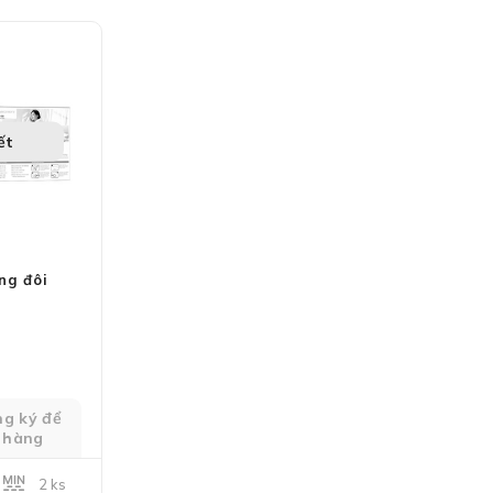
ết
ng đôi
ng ký để
 hàng
2 ks