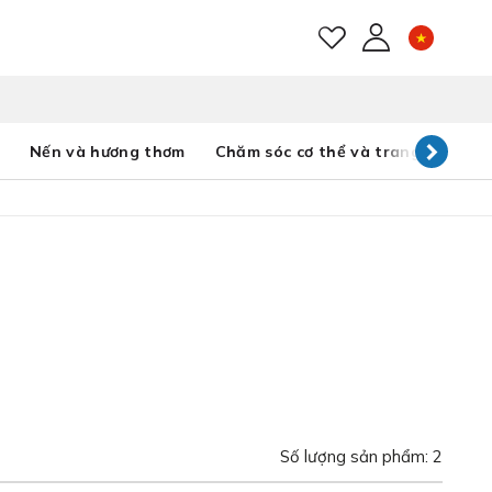
E-mail
Nến và hương thơm
Chăm sóc cơ thể và trang sức
Đ
Mật khẩu
Bạn đã quên mật khẩu?
Số lượng sản phẩm: 2